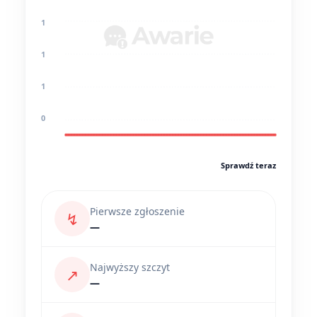
1
1
1
0
Sprawdź teraz
Pierwsze zgłoszenie
↯
—
Najwyższy szczyt
↗
—