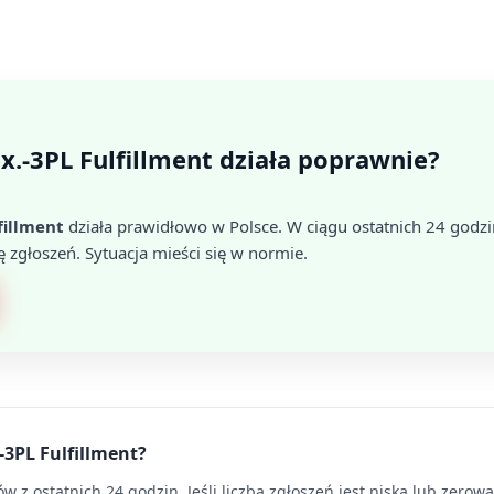
ex.-3PL Fulfillment działa poprawnie?
fillment
działa prawidłowo w Polsce. W ciągu ostatnich 24 god
ę zgłoszeń. Sytuacja mieści się w normie.
-3PL Fulfillment?
 z ostatnich 24 godzin. Jeśli liczba zgłoszeń jest niska lub zerow