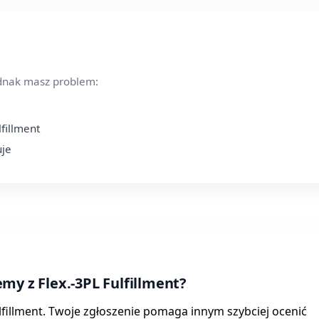
ednak masz problem:
lfillment
uje
my z Flex.-3PL Fulfillment?
Fulfillment. Twoje zgłoszenie pomaga innym szybciej ocenić