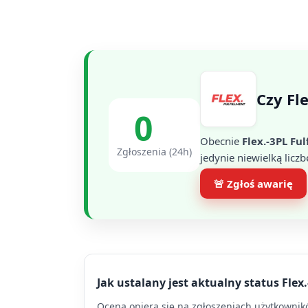
Czy Fl
0
Obecnie
Flex.-3PL Ful
Zgłoszenia (24h)
jedynie niewielką liczb
🚨 Zgłoś awarię
Jak ustalany jest aktualny status Flex.
Ocena opiera się na zgłoszeniach użytkowników