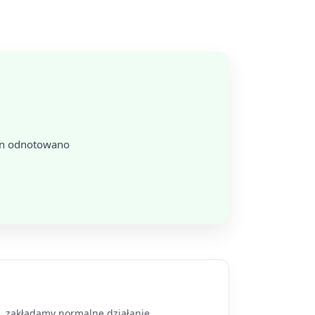
zin odnotowano
a, zakładamy normalne działanie.