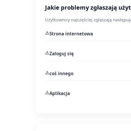
Jakie problemy zgłaszają użyt
Użytkownicy najczęściej zgłaszają następują
⚠️
Strona internetowa
⚠️
Zaloguj się
⚠️
coś innego
⚠️
Aplikacja