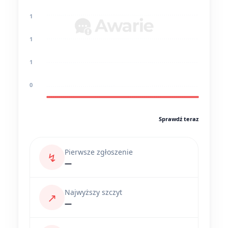
1
1
1
0
Sprawdź teraz
Pierwsze zgłoszenie
↯
—
Najwyższy szczyt
↗
—