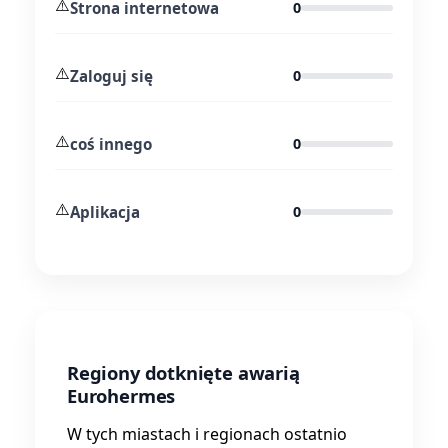
⚠️
Strona internetowa
0
⚠️
Zaloguj się
0
⚠️
coś innego
0
⚠️
Aplikacja
0
Regiony dotknięte awarią
Eurohermes
W tych miastach i regionach ostatnio