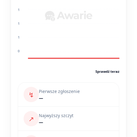
1
1
1
0
Sprawdź teraz
Pierwsze zgłoszenie
↯
—
Najwyższy szczyt
↗
—