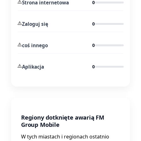
⚠️
Strona internetowa
0
⚠️
Zaloguj się
0
⚠️
coś innego
0
⚠️
Aplikacja
0
Regiony dotknięte awarią FM
Group Mobile
W tych miastach i regionach ostatnio