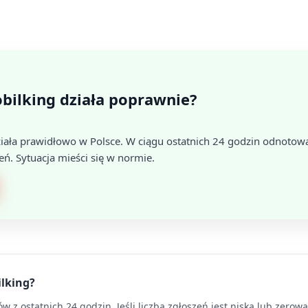
bilking działa poprawnie?
iała prawidłowo w Polsce. W ciągu ostatnich 24 godzin odnotow
eń. Sytuacja mieści się w normie.
ilking?
 z ostatnich 24 godzin. Jeśli liczba zgłoszeń jest niska lub zerow