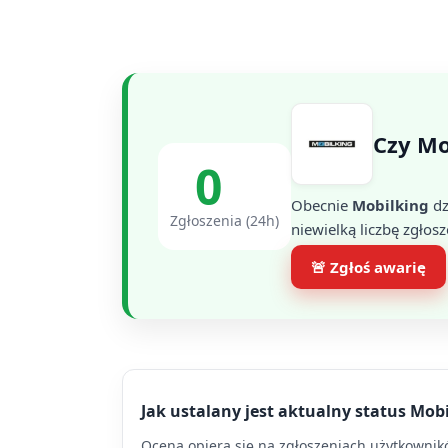
Czy Mo
0
Obecnie
Mobilking
dz
Zgłoszenia (24h)
niewielką liczbę zgłosz
🚨 Zgłoś awarię
Jak ustalany jest aktualny status Mob
Ocena opiera się na zgłoszeniach użytkowników