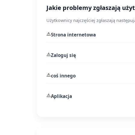
Jakie problemy zgłaszają uży
Użytkownicy najczęściej zgłaszają następu
⚠️
Strona internetowa
⚠️
Zaloguj się
⚠️
coś innego
⚠️
Aplikacja