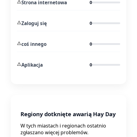
⚠️
Strona internetowa
0
⚠️
Zaloguj się
0
⚠️
coś innego
0
⚠️
Aplikacja
0
Regiony dotknięte awarią Hay Day
W tych miastach i regionach ostatnio
zgłaszano więcej problemów.