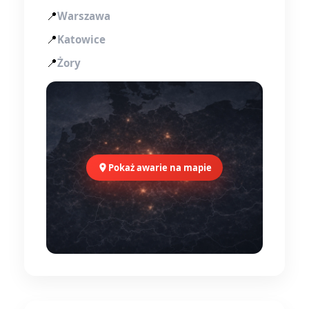
📍
Warszawa
📍
Katowice
📍
Żory
Pokaż awarie na mapie