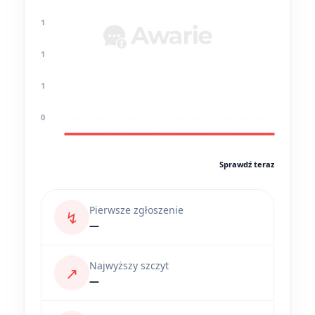
1
1
1
0
Sprawdź teraz
Pierwsze zgłoszenie
↯
—
Najwyższy szczyt
↗
—