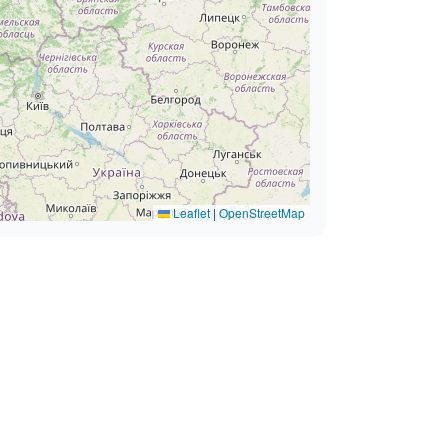
Leaflet
|
OpenStreetMap