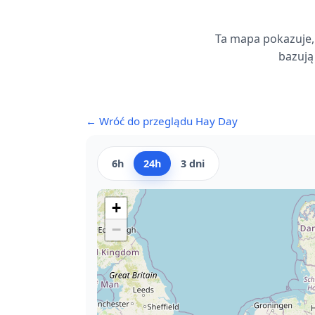
Ta mapa pokazuje,
bazują
← Wróć do przeglądu Hay Day
6h
24h
3 dni
+
−