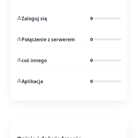
⚠️
Zaloguj się
0
⚠️
Połączenie z serwerem
0
⚠️
coś innego
0
⚠️
Aplikacja
0